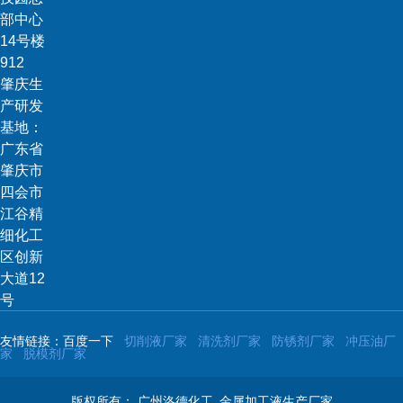
部中心
14号楼
912
肇庆生
产研发
基地：
广东省
肇庆市
四会市
江谷精
细化工
区创新
大道12
号
友情链接：百度一下
切削液厂家
清洗剂厂家
防锈剂厂家
冲压油厂
家
脱模剂厂家
版权所有：
广州洛德化工_金属加工液生产厂家