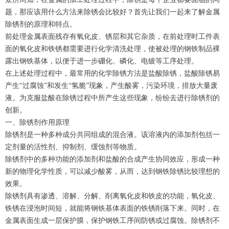
题，那应该用什么方法来除锈会比较好？首先让我们一起来了解金属
除锈剂的原理和特点。
前处理金属表面残存有氧化皮、锈层和其它杂质，在前处理时工件表
面的氧化皮和铁锈都需要进行化学清洗处理，使被处理的钢铁制品裸
露出钢铁基体，以便于进一步硼化、磷化、电镀等工序处理。
在上述处理过程中，最常用的化学除锈方法是盐酸除锈，盐酸除锈易
产生“过腐蚀”和发生“氢脆”现象，产生酸雾，污染环境，排放大量废
液。为克服盐酸在除锈过程中所产生这些现象，纷纷去进行除锈剂的
创新。
一、除锈剂作用原理
除锈剂是一种多种成分共同组成的混合液。该溶液内的添加剂包括一
定剂量的活性剂、抑制剂、缓蚀剂等物质。
除锈剂中的多种功能的添加剂和盐酸的合成产生协同效应，形成一种
新的物理化学性质，可以减少酸雾，从而，达到钢铁除锈比较理想的
效果。
除锈剂具有渗透、溶解、分解、削离氧化皮和铁皮的功能，氧化皮、
铁锈在浸泡时间短，就能将钢铁基体表面的铁锈削落下来。同时，在
金属表面生成一层保护膜，保护钢铁工序间防锈或过腐蚀。除锈剂不