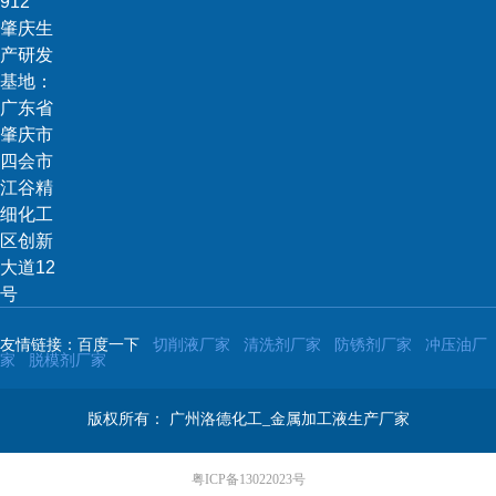
912
肇庆生
产研发
基地：
广东省
肇庆市
四会市
江谷精
细化工
区创新
大道12
号
友情链接：百度一下
切削液厂家
清洗剂厂家
防锈剂厂家
冲压油厂
家
脱模剂厂家
版权所有：
广州洛德化工_金属加工液生产厂家
粤ICP备13022023号