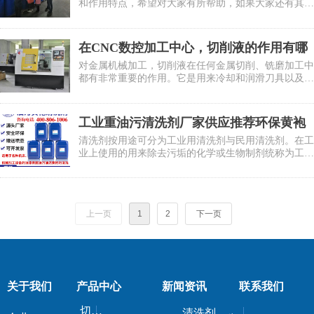
和作用特点，希望对大家有所帮助，如果大家还有其它
问题，可以留言或者咨询在线客服或拨打我们的400电
话 400-806-1006
在CNC数控加工中心，切削液的作用有哪
些？
对金属机械加工，切削液在任何金属切削、铣磨加工中
都有非常重要的作用。它是用来冷却和润滑刀具以及加
工件的工业用液体。切削液由多种超强功能助剂经科学
复合配合而成，同时具备良好的冷却性能、润滑性能、
防锈性能、除油清洗功能、防腐功能、易稀释特点。除
工业重油污清洗剂厂家供应推荐环保黄袍
此之外，切削液还有无毒、无味、对人体无侵蚀、对设
油污水性清洗剂
清洗剂按用途可分为工业用清洗剂与民用清洗剂。在工
备不腐蚀、对环境不污染的优点。
业上使用的用来除去污垢的化学或生物制剂统称为工业
清洗剂。那我们洛德化工的这款 LD-JW-045 油污黄袍
清洗剂 虽然说是应用于工业上的，其实民用家用的也
可以用得到。因为这个不需要借助超声波等其他辅助工
具，效果比一般的厨房家用强力去污剂会好一点，然后
上一页
1
2
下一页
我们这边厂家出货，价格也是很实惠的，总而言之，性
价比是很高的一款可以用于家用的工业的油污清洗剂，
尤其是重油污的清洗效果很不错的。
关于我们
产品中心
新闻资讯
联系我们
切削液/磨削液
清洗剂