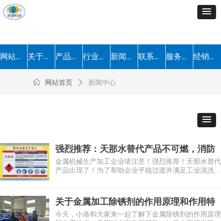
网站首页
关于我们
产品中心
行业解决方案
新闻中心
联系我们
服务流程
经销加盟
ꀇ
网站首页
ꄲ
新闻中心
强烈推荐：天那水替代产品不可燃，消防
+ 环保双重合规
金属机械生产加工企业请注意！强烈推荐！天那水替代
产品出现了！为了帮助企业平稳过渡并满足工业清洗需
求，洛德化工推出专业研发的工业用溶剂清洗剂---安
全环保的理想替代方案。该产品具备不可燃、无毒无害
的特性，彻底规避天那水的安全隐患，符合环保法规要
关于金属加工除锈剂的作用原理和作用特
求，轻松应对各类消防与环保检查。
点
今天，小洛和大家来一起了解下金属除锈剂的作用原理