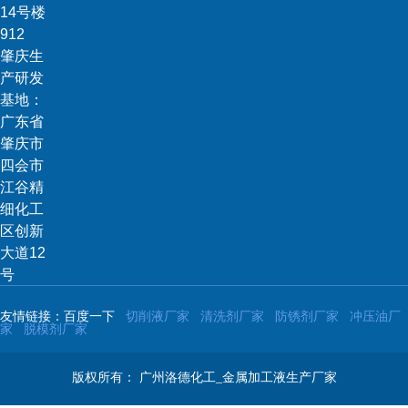
14号楼
912
肇庆生
产研发
基地：
广东省
肇庆市
四会市
江谷精
细化工
区创新
大道12
号
友情链接：百度一下
切削液厂家
清洗剂厂家
防锈剂厂家
冲压油厂
家
脱模剂厂家
版权所有：
广州洛德化工_金属加工液生产厂家