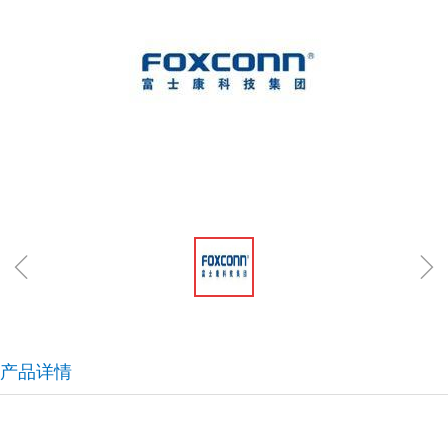
ꁆ
ꁇ
产品详情