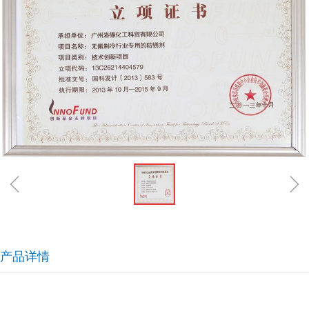
ꁆ
ꁇ
产品详情