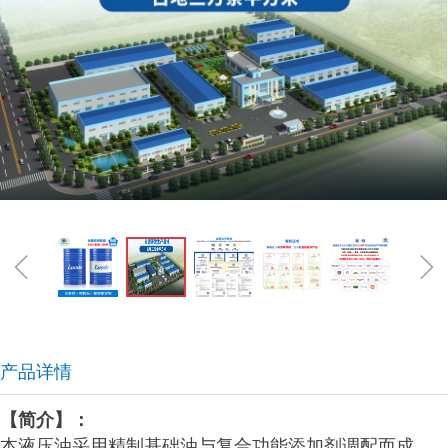
ꁆ
ꁇ
产品详情
【简介】：
本液压油采用精制基础油与复合功能添加剂调配而成，